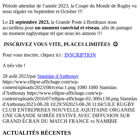
Période attendue de l’année 2023, la Coupe du Monde de Rugby va
nous régaler en Septembre et Octobre !!!
Le
21 septembre 2023,
la Grande Poste à Bordeaux nous
accueillera pour
un moment convivial et réseau
, afin de partager
un moment rugbystique tel que nous les aimons !!!
INSCRIVEZ VOUS VITE, PLACES LIMITÉES
😉
Pour vous inscrire, cliquez ici :
INSCRIPTION
A très vite !
28 août 2023
/
par
Stanislas d'Anthonay
https://www.ellipse-affichage.com/wp-
content/uploads/2023/08/rcena-1.png
1080
1080
Stanislas
d'Anthonay
https://www.ellipse-affichage.com/wp-
content/uploads/2016/07/ellipse-affichage-02-300x138.png
Stanislas
d'Anthonay
2023-08-28 10:29:59
2023-08-28 11:04:53
LE RUGBY
CLUB ENTREPRISES NOUVELLE AQUITAINE ORGANISE
UNE GRANDE SOIRÉE FESTIVE AVEC DIFFUSION SUR
GRAND ÉCRAN DU MATCH FRANCE vs NAMIBIE
ACTUALITÉS RÉCENTES