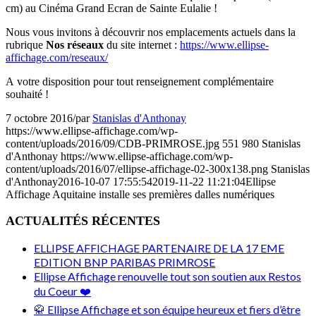
cm) au Cinéma Grand Ecran de Sainte Eulalie !
Nous vous invitons à découvrir nos emplacements actuels dans la
rubrique
Nos réseaux
du site internet :
https://www.ellipse-
affichage.com/reseaux/
A votre disposition pour tout renseignement complémentaire
souhaité !
7 octobre 2016
/
par
Stanislas d'Anthonay
https://www.ellipse-affichage.com/wp-
content/uploads/2016/09/CDB-PRIMROSE.jpg
551
980
Stanislas
d'Anthonay
https://www.ellipse-affichage.com/wp-
content/uploads/2016/07/ellipse-affichage-02-300x138.png
Stanislas
d'Anthonay
2016-10-07 17:55:54
2019-11-22 11:21:04
Ellipse
Affichage Aquitaine installe ses premières dalles numériques
ACTUALITÉS RÉCENTES
ELLIPSE AFFICHAGE PARTENAIRE DE LA 17 EME
EDITION BNP PARIBAS PRIMROSE
Ellipse Affichage renouvelle tout son soutien aux Restos
du Coeur ❤️
🥋 Ellipse Affichage et son équipe heureux et fiers d’être