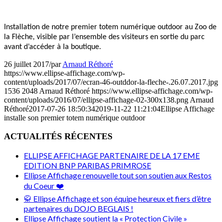
Installation de notre premier totem numérique outdoor au Zoo de
la Flèche, visible par l’ensemble des visiteurs en sortie du parc
avant d’accéder à la boutique.
26 juillet 2017
/
par
Arnaud Réthoré
https://www.ellipse-affichage.com/wp-
content/uploads/2017/07/ecran-46-outddor-la-fleche-.26.07.2017.jpg
1536
2048
Arnaud Réthoré
https://www.ellipse-affichage.com/wp-
content/uploads/2016/07/ellipse-affichage-02-300x138.png
Arnaud
Réthoré
2017-07-26 18:50:34
2019-11-22 11:21:04
Ellipse Affichage
installe son premier totem numérique outdoor
ACTUALITÉS RÉCENTES
ELLIPSE AFFICHAGE PARTENAIRE DE LA 17 EME
EDITION BNP PARIBAS PRIMROSE
Ellipse Affichage renouvelle tout son soutien aux Restos
du Coeur ❤️
🥋 Ellipse Affichage et son équipe heureux et fiers d’être
partenaires du DOJO BEGLAIS !
Ellipse Affichage soutient la « Protection Civile »