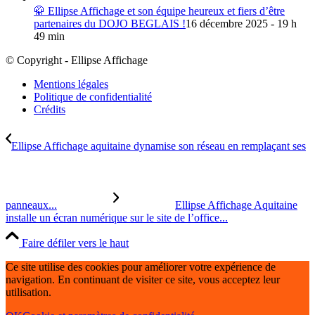
🥋 Ellipse Affichage et son équipe heureux et fiers d’être
partenaires du DOJO BEGLAIS !
16 décembre 2025 - 19 h
49 min
© Copyright - Ellipse Affichage
Mentions légales
Politique de confidentialité
Crédits
Ellipse Affichage aquitaine dynamise son réseau en remplaçant ses
panneaux...
Ellipse Affichage Aquitaine
installe un écran numérique sur le site de l’office...
Faire défiler vers le haut
Ce site utilise des cookies pour améliorer votre expérience de
navigation. En continuant de visiter ce site, vous acceptez leur
utilisation.