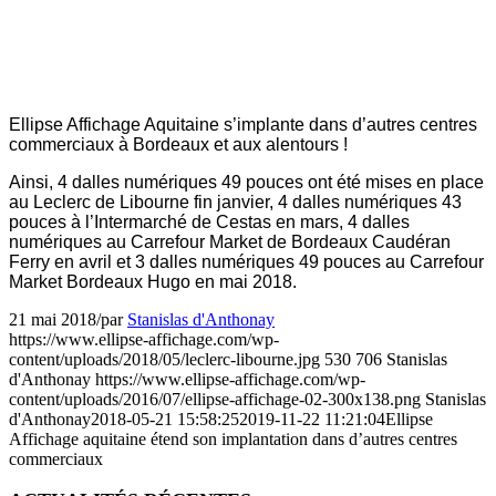
Ellipse Affichage Aquitaine s’implante dans d’autres centres
commerciaux à Bordeaux et aux alentours !
Ainsi, 4 dalles numériques 49 pouces ont été mises en place
au Leclerc de Libourne fin janvier, 4 dalles numériques 43
pouces à l’Intermarché de Cestas en mars, 4 dalles
numériques au Carrefour Market de Bordeaux Caudéran
Ferry en avril et 3 dalles numériques 49 pouces au Carrefour
Market Bordeaux Hugo en mai 2018.
21 mai 2018
/
par
Stanislas d'Anthonay
https://www.ellipse-affichage.com/wp-
content/uploads/2018/05/leclerc-libourne.jpg
530
706
Stanislas
d'Anthonay
https://www.ellipse-affichage.com/wp-
content/uploads/2016/07/ellipse-affichage-02-300x138.png
Stanislas
d'Anthonay
2018-05-21 15:58:25
2019-11-22 11:21:04
Ellipse
Affichage aquitaine étend son implantation dans d’autres centres
commerciaux